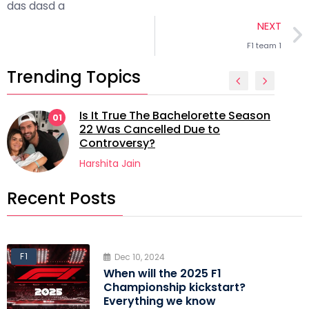
das dasd a
NEXT
F1 team 1
Trending Topics
Is It True The Bachelorette Season
01
22 Was Cancelled Due to
Controversy?
Harshita Jain
Recent Posts
F1
Dec 10, 2024
When will the 2025 F1
Championship kickstart?
Everything we know