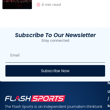
4 min read
Subscribe To Our Newsletter
Stay connected
E
Subscribe Now
F
N
U
/
The Flash Sports is an independent journalism thinktank