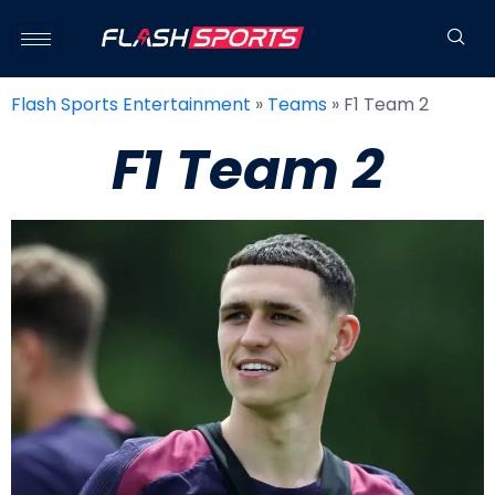
Flash Sports Entertainment
»
Teams
»
F1 Team 2
F1 Team 2